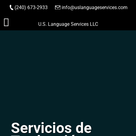
(240) 673-2933
|
info@uslanguageservices.com
HACER PEDIDO
Saltar
U.S. Language Services LLC
al
contenido
Servicios de