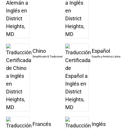
Chino
Español
Simplificado & Tradicional
España y América Latina
Francés
Inglés