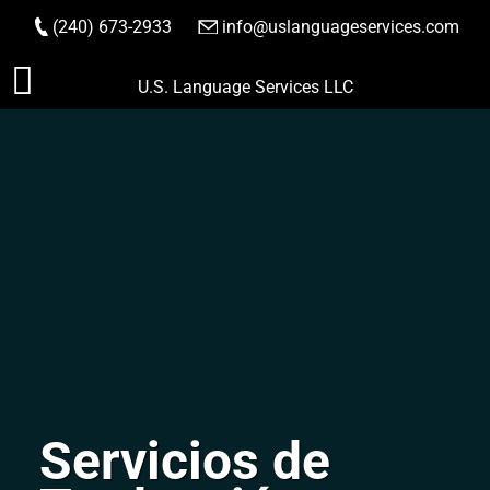
(240) 673-2933
|
info@uslanguageservices.com
HACER PEDIDO
Saltar
U.S. Language Services LLC
al
contenido
Servicios de