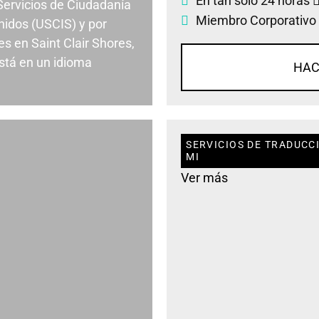
En tan solo 24 horas
 Servicios de Ciudadanía
Miembro Corporativo
nidos (USCIS) y por
s en Saint Clair Shores,
stá en un idioma
HAC
SERVICIOS DE TRADUCCI
MI
Ver más