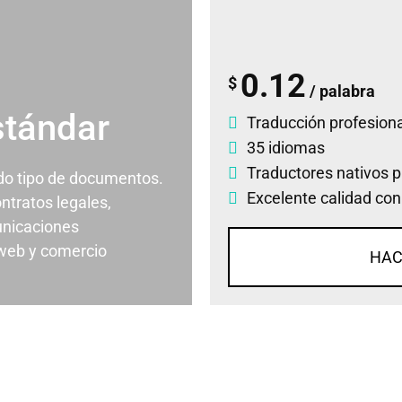
0.12
$
/ palabra
stándar
Traducción profesiona
35 idiomas
Traductores nativos p
odo tipo de documentos.
Excelente calidad con
ontratos legales,
nicaciones
 web y comercio
HAC