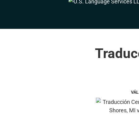
Traducc
VÁL