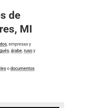
s de
res, MI
ados
, empresas y
ugués
,
árabe
,
ruso
y
les
o
documentos