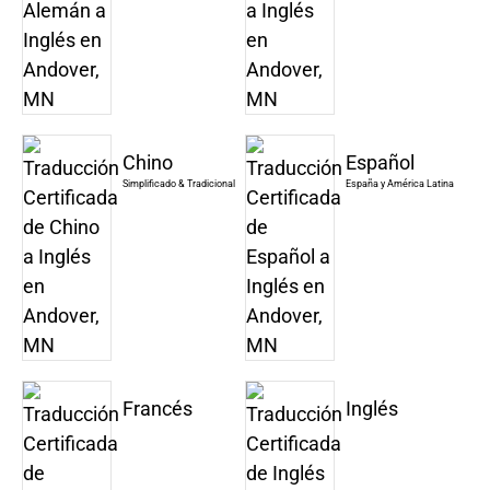
Chino
Español
Simplificado & Tradicional
España y América Latina
Francés
Inglés