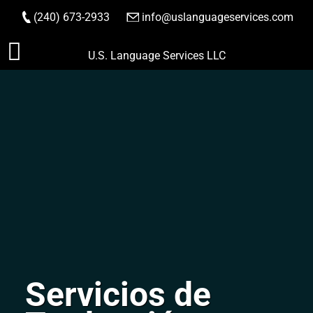
(240) 673-2933
|
info@uslanguageservices.com
HACER PEDIDO
Saltar
U.S. Language Services LLC
al
contenido
Servicios de