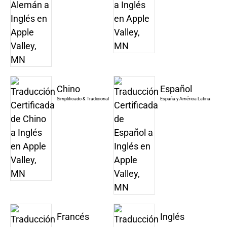
Chino
Español
Simplificado & Tradicional
España y América Latina
Francés
Inglés