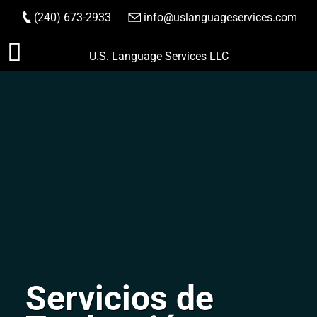
(240) 673-2933
|
info@uslanguageservices.com
HACER PEDIDO
Saltar
U.S. Language Services LLC
al
contenido
Servicios de