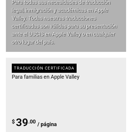
Para todas sus necesidades de
traducción
legal
, inmigración y académicas en Apple
Valley. Todas nuestras traducciones
certificadas son válidas para su presentación
ante el USCIS en Apple Valley o en cualquier
otro lugar del país.
TRADUCCIÓN CERTIFICADA
Para familias en Apple Valley
39
$
.00
/ página