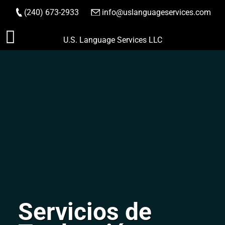
(240) 673-2933
|
info@uslanguageservices.com
HACER PEDIDO
Saltar
U.S. Language Services LLC
al
contenido
Servicios de