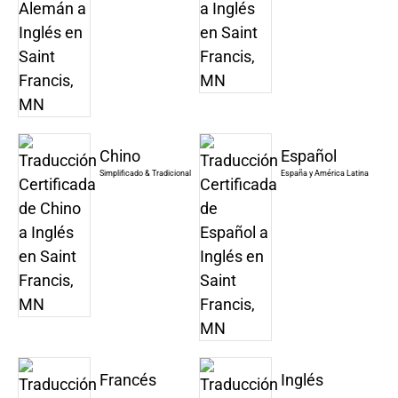
Chino
Español
Simplificado & Tradicional
España y América Latina
Francés
Inglés