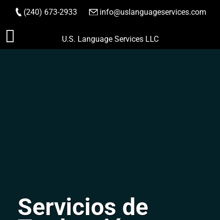
(240) 673-2933
|
info@uslanguageservices.com
HACER PEDIDO
Saltar
U.S. Language Services LLC
al
contenido
Servicios de