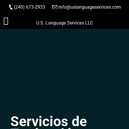
(240) 673-2933
|
info@uslanguageservices.com
HACER PEDIDO
Saltar
U.S. Language Services LLC
al
contenido
Servicios de