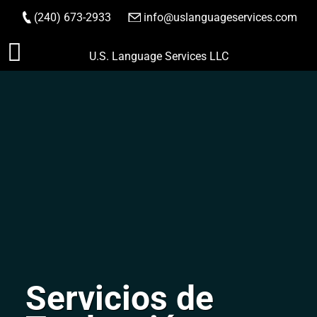
(240) 673-2933
|
info@uslanguageservices.com
HACER PEDIDO
Saltar
U.S. Language Services LLC
al
contenido
Servicios de