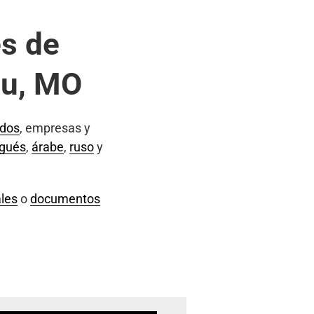
s de
au, MO
ados
, empresas y
ugués
,
árabe
,
ruso
y
les
o
documentos