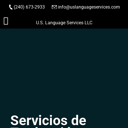
(240) 673-2933
|
info@uslanguageservices.com
HACER PEDIDO
Saltar
U.S. Language Services LLC
al
contenido
Servicios de