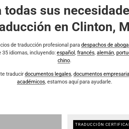
a todas sus necesidade
raducción en Clinton, 
cios de traducción profesional para
despachos de abog
e 35 idiomas, incluyendo:
español
,
francés
,
alemán
,
port
chino
.
te traducir
documentos legales
,
documentos empresaria
académicos
, estamos aquí para ayudarle.
TRADUCCIÓN CERTIFICA