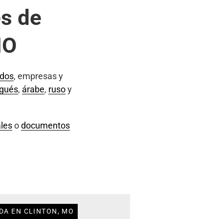
s de
MO
ados
, empresas y
ugués
,
árabe
,
ruso
y
les
o
documentos
DA EN CLINTON, MO