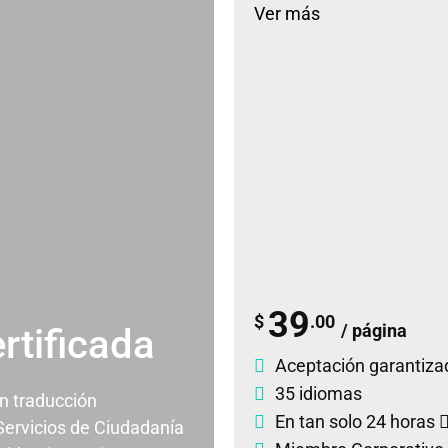
Ver más
39
$
.00
/ página
rtificada
Aceptación garantiza
35 idiomas
un traducción
En tan solo 24 horas
 Servicios de Ciudadanía