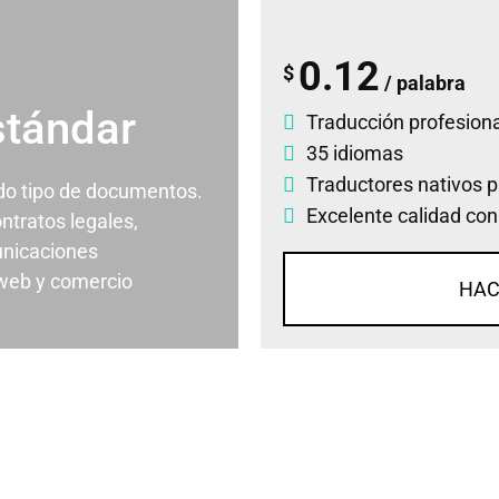
0.12
$
/ palabra
stándar
Traducción profesiona
35 idiomas
Traductores nativos p
odo tipo de documentos.
Excelente calidad con
ontratos legales,
nicaciones
 web y comercio
HAC