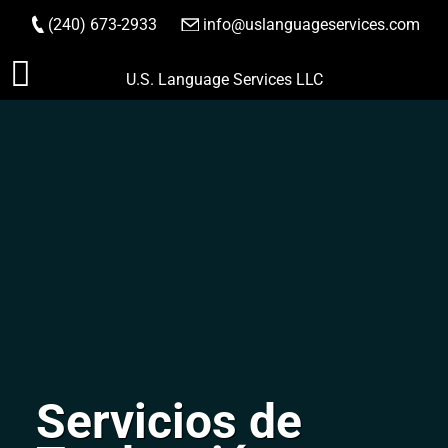
(240) 673-2933
|
info@uslanguageservices.com
HACER PEDIDO
Saltar
U.S. Language Services LLC
al
contenido
Servicios de