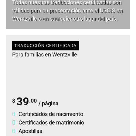
Todas nuestras traducciones certificadas son
válidas para su presentación ante el USCIS en
Wentzville o en cualquier otro lugar del país.
TRADUCCIÓN CERTIFICADA
Para familias en Wentzville
39
$
.00
/ página
Certificados de nacimiento
Certificados de matrimonio
Apostillas