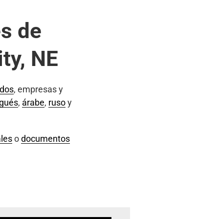
s de
ty, NE
ados
, empresas y
ugués
,
árabe
,
ruso
y
les
o
documentos