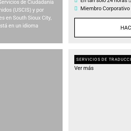
En tan solo 24 horas
 Servicios de Ciudadanía
Miembro Corporativo
nidos (USCIS) y por
s en South Sioux City,
stá en un idioma
HAC
SERVICIOS DE TRADUCCI
Ver más