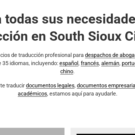
a todas sus necesidade
cción en South Sioux Ci
cios de traducción profesional para
despachos de abog
e 35 idiomas, incluyendo:
español
,
francés
,
alemán
,
port
chino
.
te traducir
documentos legales
,
documentos empresaria
académicos
, estamos aquí para ayudarle.