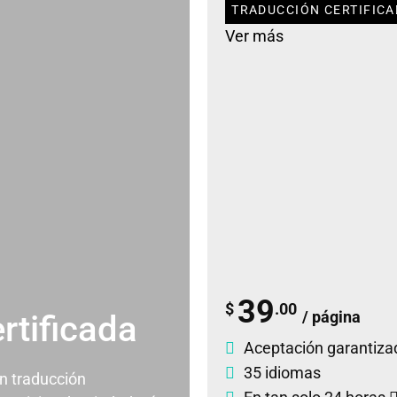
TRADUCCIÓN CERTIFICAD
Ver más
39
$
.00
/ página
rtificada
Aceptación garantiza
35 idiomas
un traducción