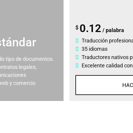
0.12
$
/ palabra
stándar
Traducción profesiona
35 idiomas
Traductores nativos p
odo tipo de documentos.
Excelente calidad con
ontratos legales,
nicaciones
 web y comercio
HAC