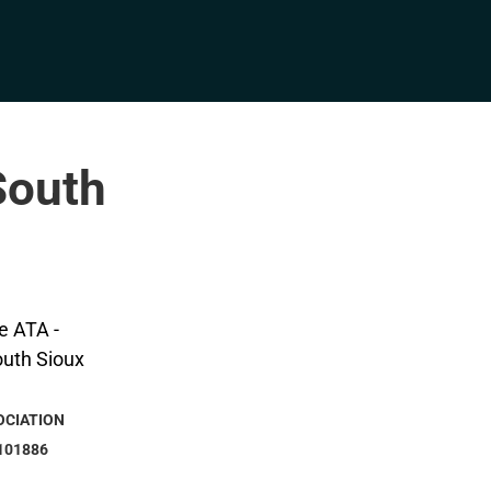
South
OCIATION
101886