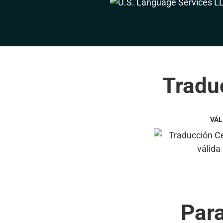
Traduc
VÁL
Par