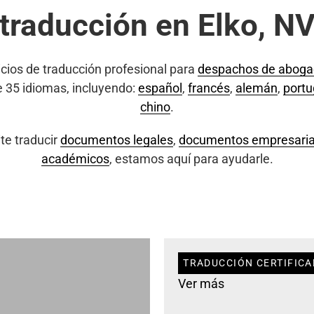
traducción en Elko, N
cios de traducción profesional para
despachos de abog
e 35 idiomas, incluyendo:
español
,
francés
,
alemán
,
port
chino
.
te traducir
documentos legales
,
documentos empresaria
académicos
, estamos aquí para ayudarle.
TRADUCCIÓN CERTIFICA
Ver más