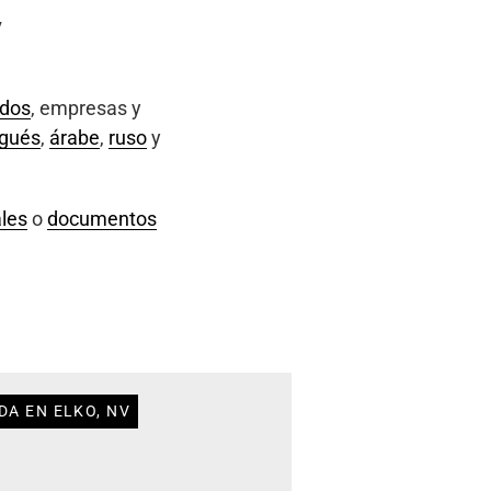
V
ados
, empresas y
ugués
,
árabe
,
ruso
y
les
o
documentos
DA EN ELKO, NV