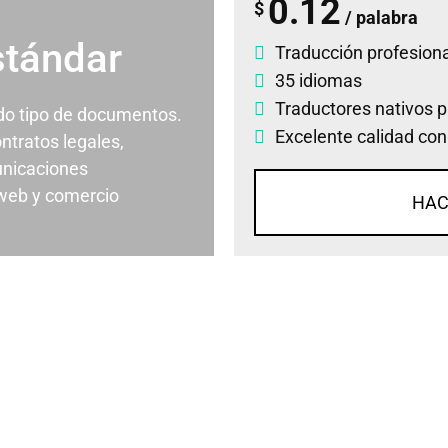
0.12
$
/ palabra
stándar
Traducción profesiona
35 idiomas
Traductores nativos p
odo tipo de documentos.
Excelente calidad con
ontratos legales,
nicaciones
 web y comercio
HAC