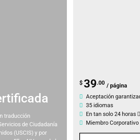
39
$
.00
/ página
rtificada
Aceptación garantiza
35 idiomas
En tan solo 24 horas
un traducción
Miembro Corporativo
 Servicios de Ciudadanía
nidos (USCIS) y por