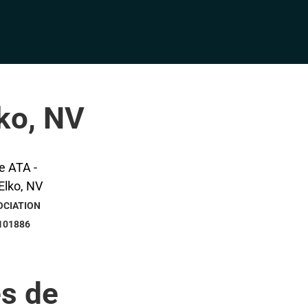
lko, NV
OCIATION
101886
s de