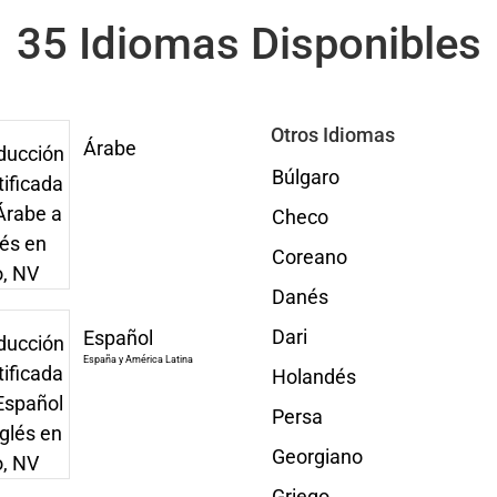
35 Idiomas Disponibles
Otros Idiomas
Árabe
Búlgaro
Checo
Coreano
Danés
Dari
Español
España y América Latina
Holandés
Persa
Georgiano
Griego