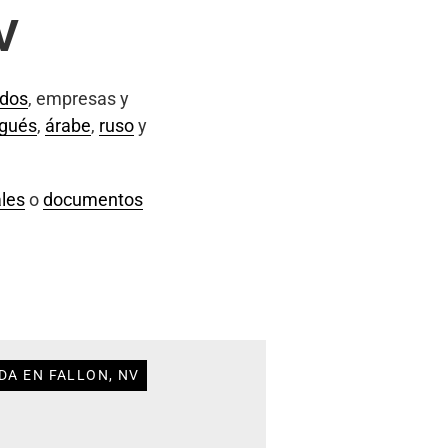
V
ados
, empresas y
ugués
,
árabe
,
ruso
y
les
o
documentos
DA EN FALLON, NV