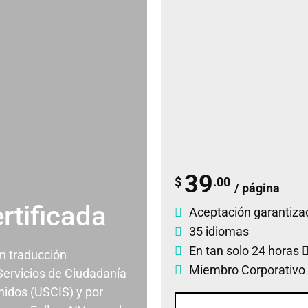
39
$
.00
/ página
rtificada
Aceptación garantiza
35 idiomas
En tan solo 24 horas
un traducción
Miembro Corporativo
 Servicios de Ciudadanía
nidos (USCIS) y por