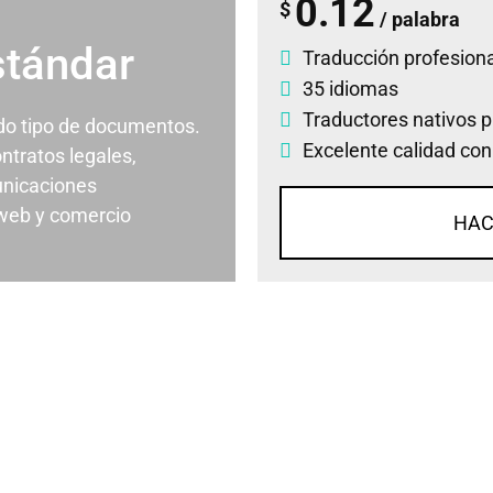
0.12
$
/ palabra
stándar
Traducción profesiona
35 idiomas
Traductores nativos p
odo tipo de documentos.
Excelente calidad con
ontratos legales,
nicaciones
 web y comercio
HAC