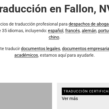
traducción en Fallon, N
cios de traducción profesional para
despachos de abog
e 35 idiomas, incluyendo:
español
,
francés
,
alemán
,
port
chino
.
te traducir
documentos legales
,
documentos empresaria
académicos
, estamos aquí para ayudarle.
TRADUCCIÓN CERTIFICA
Ver más