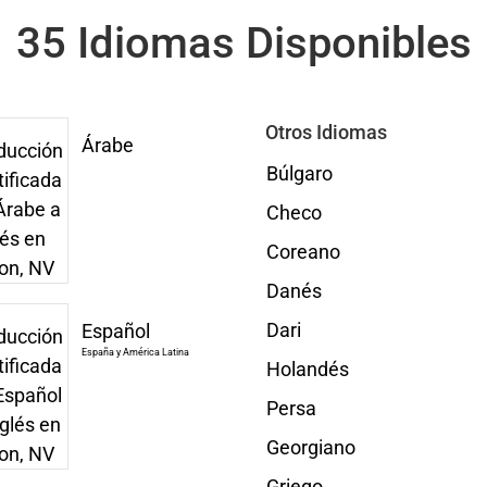
35 Idiomas Disponibles
Otros Idiomas
Árabe
Búlgaro
Checo
Coreano
Danés
Dari
Español
España y América Latina
Holandés
Persa
Georgiano
Griego