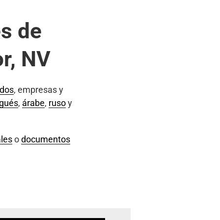
s de
r, NV
ados
, empresas y
ugués
,
árabe
,
ruso
y
les
o
documentos