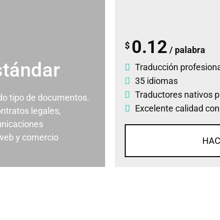
0.12
$
/ palabra
stándar
Traducción profesiona
35 idiomas
Traductores nativos p
odo tipo de documentos.
Excelente calidad con
ontratos legales,
nicaciones
 web y comercio
HAC