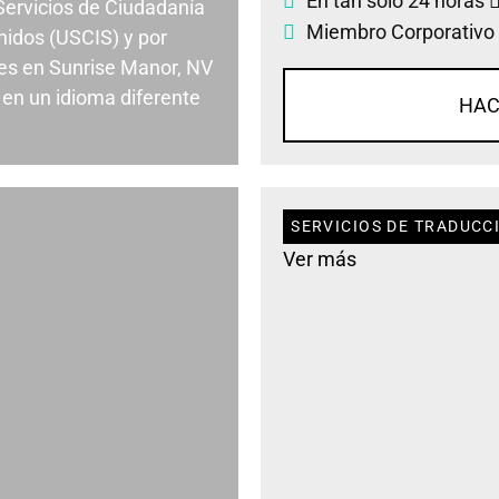
En tan solo 24 horas
 Servicios de Ciudadanía
Miembro Corporativo
nidos (USCIS) y por
es en Sunrise Manor, NV
en un idioma diferente
HAC
SERVICIOS DE TRADUCC
Ver más