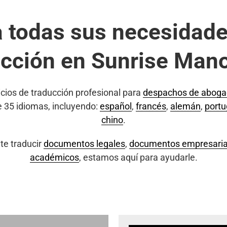
a todas sus necesidade
ucción en Sunrise Mano
cios de traducción profesional para
despachos de abog
e 35 idiomas, incluyendo:
español
,
francés
,
alemán
,
port
chino
.
te traducir
documentos legales
,
documentos empresaria
académicos
, estamos aquí para ayudarle.