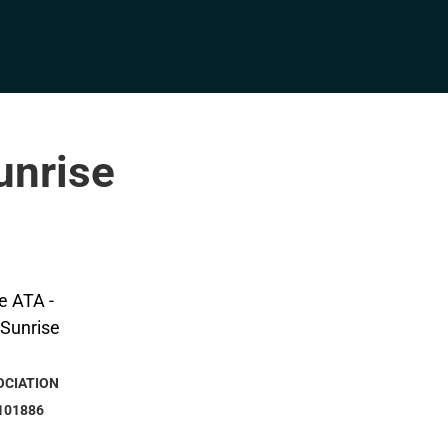
unrise
OCIATION
101886