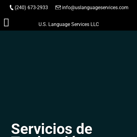
(240) 673-2933
|
info@uslanguageservices.com
HACER PEDIDO
Saltar
U.S. Language Services LLC
al
contenido
Servicios de