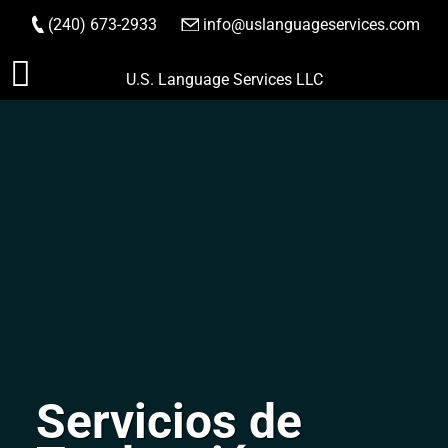
(240) 673-2933
|
info@uslanguageservices.com
HACER PEDIDO
Saltar
U.S. Language Services LLC
al
contenido
Servicios de