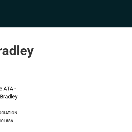
radley
OCIATION
101886