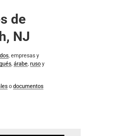
s de
h, NJ
ados
, empresas y
ugués
,
árabe
,
ruso
y
les
o
documentos