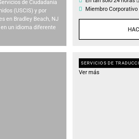
En tan solo 24 horas
 Servicios de Ciudadanía
Miembro Corporativo
nidos (USCIS) y por
es en Bradley Beach, NJ
en un idioma diferente
HAC
SERVICIOS DE TRADUCC
Ver más