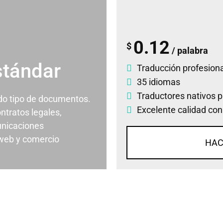
0.12
$
/ palabra
stándar
Traducción profesiona
35 idiomas
Traductores nativos p
odo tipo de documentos.
Excelente calidad con
ontratos legales,
nicaciones
 web y comercio
HAC