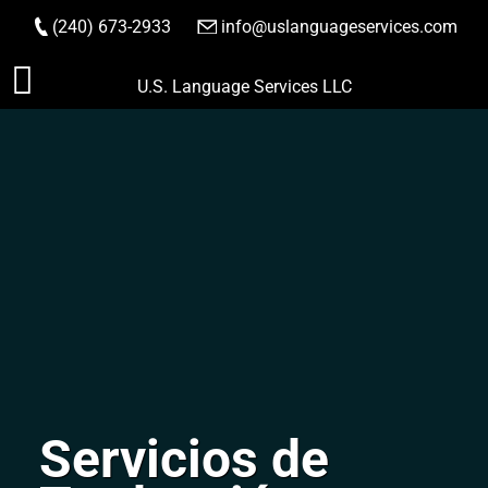
(240) 673-2933
|
info@uslanguageservices.com
HACER PEDIDO
Saltar
U.S. Language Services LLC
al
contenido
Servicios de