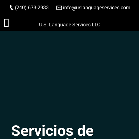
(240) 673-2933
|
info@uslanguageservices.com
HACER PEDIDO
Saltar
U.S. Language Services LLC
al
contenido
Servicios de