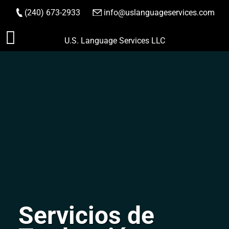
(240) 673-2933
|
info@uslanguageservices.com
HACER PEDIDO
Saltar
U.S. Language Services LLC
al
contenido
Servicios de