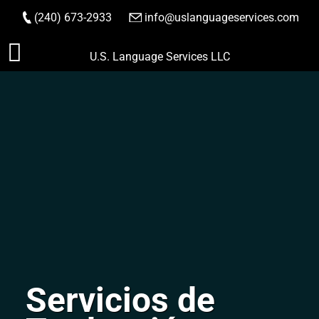
(240) 673-2933
|
info@uslanguageservices.com
HACER PEDIDO
Saltar
U.S. Language Services LLC
al
contenido
Servicios de