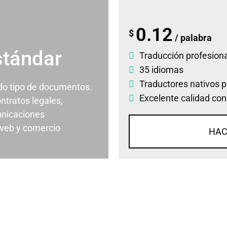
0.12
$
/ palabra
stándar
Traducción profesiona
35 idiomas
Traductores nativos p
odo tipo de documentos.
Excelente calidad con
ontratos legales,
nicaciones
 web y comercio
HAC