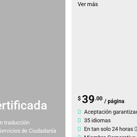
Ver más
39
$
.00
/ página
rtificada
Aceptación garantiza
35 idiomas
un traducción
En tan solo 24 horas
 Servicios de Ciudadanía