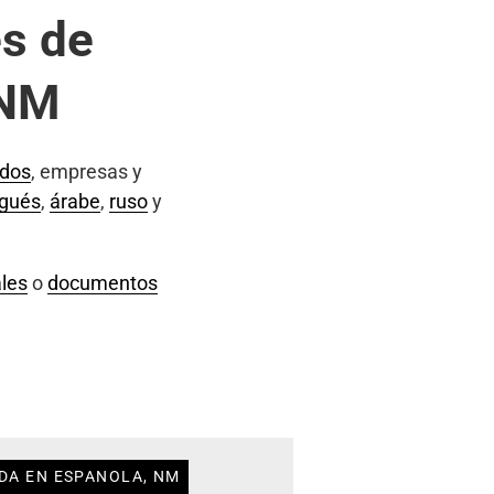
s de
 NM
ados
, empresas y
ugués
,
árabe
,
ruso
y
les
o
documentos
DA EN ESPANOLA, NM