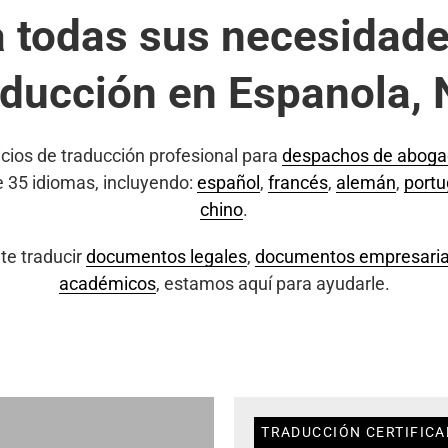
a todas sus necesidade
aducción en Espanola,
cios de traducción profesional para
despachos de abog
e 35 idiomas, incluyendo:
español
,
francés
,
alemán
,
port
chino
.
te traducir
documentos legales
,
documentos empresaria
académicos
, estamos aquí para ayudarle.
TRADUCCIÓN CERTIFICA