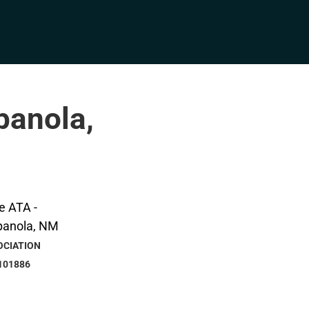
panola,
OCIATION
101886