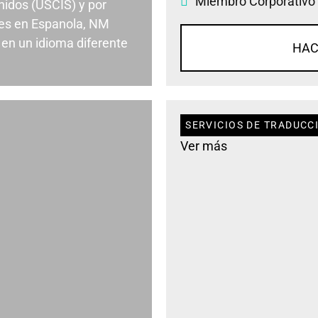
Miembro Corporativo
nidos (USCIS) y por
es en Espanola, NM
en un idioma diferente
HAC
SERVICIOS DE TRADUCC
Ver más