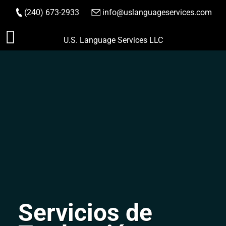
(240) 673-2933
|
info@uslanguageservices.com
HACER PEDIDO
Saltar
U.S. Language Services LLC
al
contenido
Servicios de