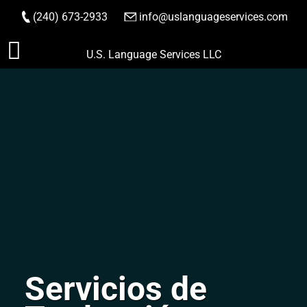
(240) 673-2933
|
info@uslanguageservices.com
HACER PEDIDO
Saltar
U.S. Language Services LLC
al
contenido
Servicios de