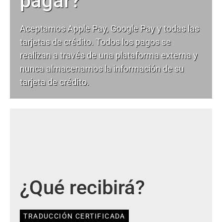
pagar?
Aceptamos Apple Pay, Google Pay y todas las
tarjetas de crédito. Todos los pagos se
realizan a través de una plataforma externa y
nunca almacenamos la información de su
tarjeta de crédito.
¿Qué recibirá?
TRADUCCIÓN CERTIFICADA