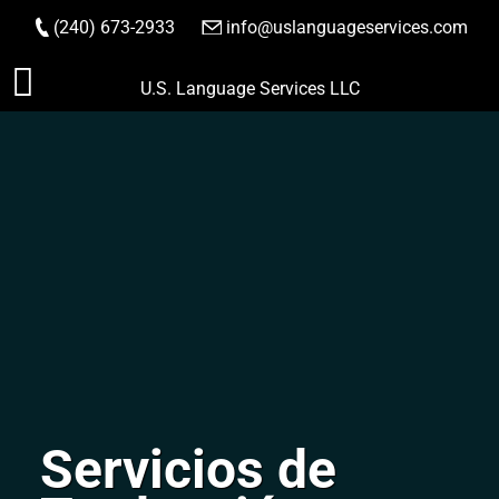
(240) 673-2933
|
info@uslanguageservices.com
HACER PEDIDO
Saltar
U.S. Language Services LLC
al
contenido
Servicios de