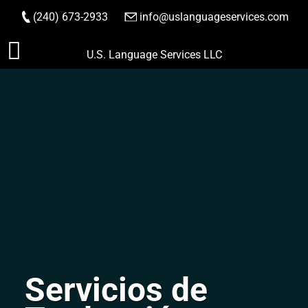
(240) 673-2933
|
info@uslanguageservices.com
HACER PEDIDO
Saltar
U.S. Language Services LLC
al
contenido
Servicios de