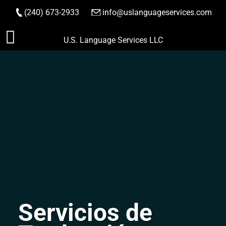
(240) 673-2933
|
info@uslanguageservices.com
HACER PEDIDO
Saltar
U.S. Language Services LLC
al
contenido
Servicios de