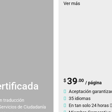
Ver más
39
$
.00
/ página
rtificada
Aceptación garantiza
35 idiomas
un traducción
En tan solo 24 horas
 Servicios de Ciudadanía