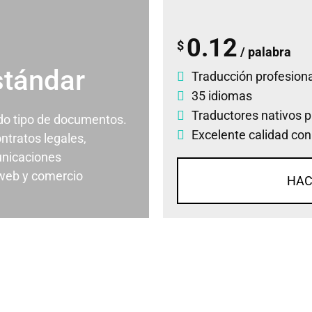
0.12
$
/ palabra
stándar
Traducción profesiona
35 idiomas
Traductores nativos p
odo tipo de documentos.
Excelente calidad con
ontratos legales,
nicaciones
 web y comercio
HAC