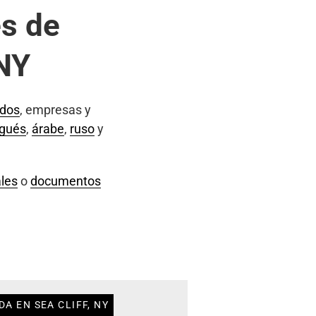
s de
 NY
ados
, empresas y
ugués
,
árabe
,
ruso
y
les
o
documentos
A EN SEA CLIFF, NY