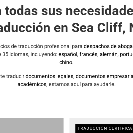
a todas sus necesidade
aducción en Sea Cliff,
cios de traducción profesional para
despachos de abog
e 35 idiomas, incluyendo:
español
,
francés
,
alemán
,
port
chino
.
te traducir
documentos legales
,
documentos empresaria
académicos
, estamos aquí para ayudarle.
TRADUCCIÓN CERTIFICAD