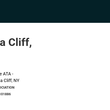
 Cliff,
OCIATION
101886