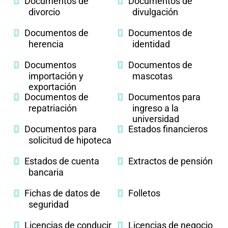
Documentos de
Documentos de
divorcio
divulgación
Documentos de
Documentos de
herencia
identidad
Documentos
Documentos de
importación y
mascotas
exportación
Documentos de
Documentos para
repatriación
ingreso a la
universidad
Documentos para
Estados financieros
solicitud de hipoteca
Estados de cuenta
Extractos de pensión
bancaria
Fichas de datos de
Folletos
seguridad
Licencias de conducir
Licencias de negocio