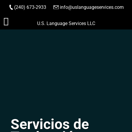
(240) 673-2933
|
info@uslanguageservices.com
HACER PEDIDO
Saltar
U.S. Language Services LLC
al
contenido
Servicios de