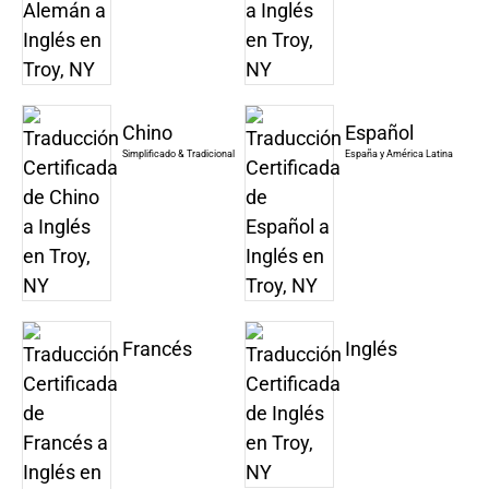
Chino
Español
Simplificado & Tradicional
España y América Latina
Francés
Inglés