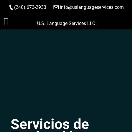
(240) 673-2933
|
info@uslanguageservices.com
HACER PEDIDO
Saltar
U.S. Language Services LLC
al
contenido
Servicios de