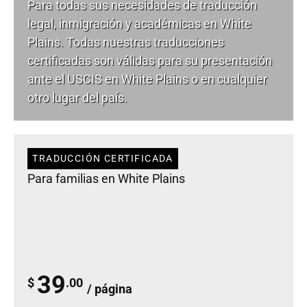
Para todas sus necesidades de
traducción
legal
, inmigración y académicas en White
Plains. Todas nuestras traducciones
certificadas son válidas para su presentación
ante el USCIS en White Plains o en cualquier
otro lugar del país.
TRADUCCIÓN CERTIFICADA
Para familias en White Plains
39
$
.00
/ página