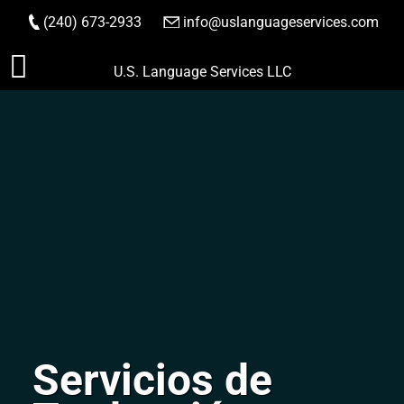
(240) 673-2933
|
info@uslanguageservices.com
HACER PEDIDO
Saltar
U.S. Language Services LLC
al
contenido
Servicios de