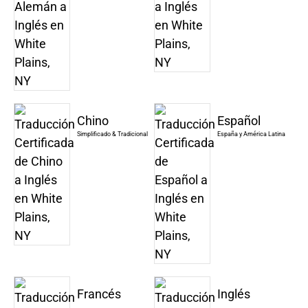
Chino
Español
Simplificado & Tradicional
España y América Latina
Francés
Inglés