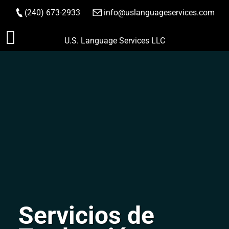
(240) 673-2933
|
info@uslanguageservices.com
HACER PEDIDO
Saltar
U.S. Language Services LLC
al
contenido
Servicios de