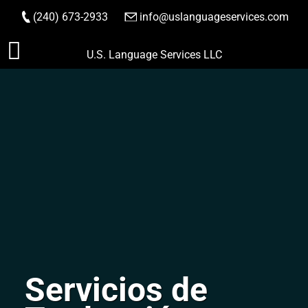
(240) 673-2933
|
info@uslanguageservices.com
HACER PEDIDO
Saltar
U.S. Language Services LLC
al
contenido
Servicios de