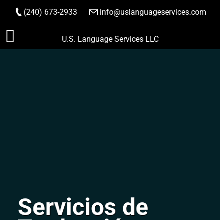
(240) 673-2933
|
info@uslanguageservices.com
HACER PEDIDO
Saltar
U.S. Language Services LLC
al
contenido
Servicios de