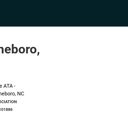
heboro,
OCIATION
101886