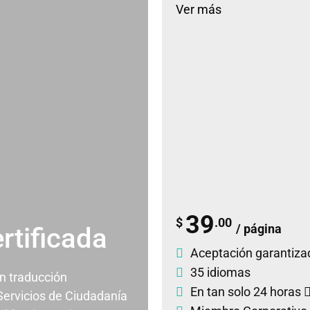
Ver más
39
$
.00
/ página
rtificada
Aceptación garantiza
35 idiomas
un traducción
En tan solo 24 horas
 Servicios de Ciudadanía