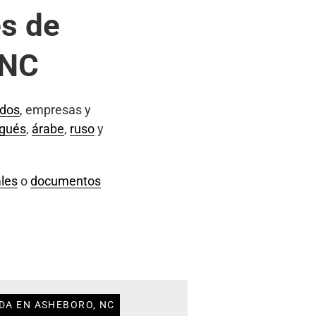
s de
 NC
ados
, empresas y
ugués
,
árabe
,
ruso
y
les
o
documentos
DA EN ASHEBORO, NC