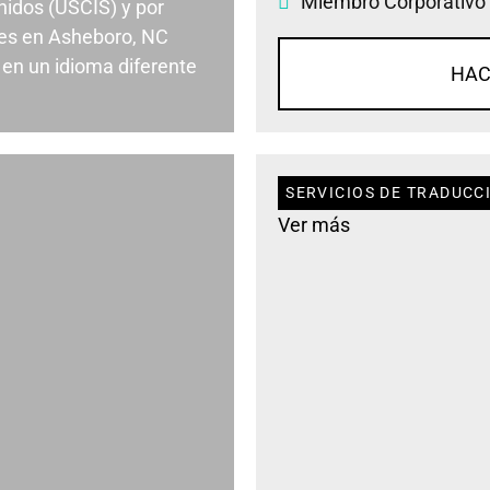
Miembro Corporativo
nidos (USCIS) y por
es en Asheboro, NC
en un idioma diferente
HAC
SERVICIOS DE TRADUCC
Ver más