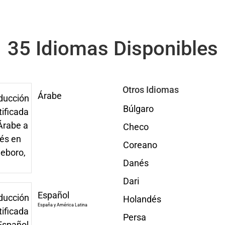
35 Idiomas Disponibles
Otros Idiomas
Árabe
Búlgaro
Checo
Coreano
Danés
Dari
Español
Holandés
España y América Latina
Persa