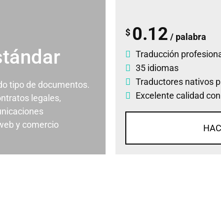
0.12
$
/ palabra
stándar
Traducción profesiona
35 idiomas
Traductores nativos p
odo tipo de documentos.
Excelente calidad con
ontratos legales,
nicaciones
 web y comercio
HAC