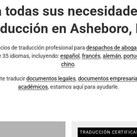
a todas sus necesidade
aducción en Asheboro,
cios de traducción profesional para
despachos de abog
e 35 idiomas, incluyendo:
español
,
francés
,
alemán
,
port
chino
.
te traducir
documentos legales
,
documentos empresaria
académicos
, estamos aquí para ayudarle.
TRADUCCIÓN CERTIFICA