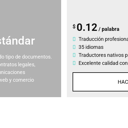
0.12
$
/ palabra
stándar
Traducción profesiona
35 idiomas
Traductores nativos p
odo tipo de documentos.
Excelente calidad con
ontratos legales,
nicaciones
 web y comercio
HAC