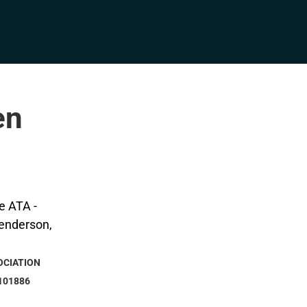
en
OCIATION
101886