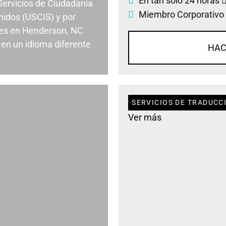
En tan solo 24 horas
 Servicios de Ciudadanía
Miembro Corporativo
nidos (USCIS) y por
es en Henderson, NC
en un idioma diferente
HAC
SERVICIOS DE TRADUCC
Ver más