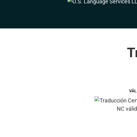
T
VÁL