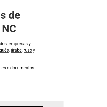
s de
, NC
ados
, empresas y
ugués
,
árabe
,
ruso
y
les
o
documentos