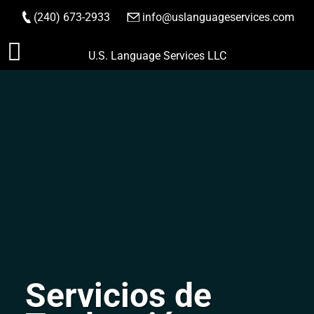
(240) 673-2933
|
info@uslanguageservices.com
HACER PEDIDO
Saltar
U.S. Language Services LLC
al
contenido
Servicios de