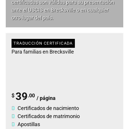
certificadas son válidas para su presentación
ante el USCIS en Brecksville o en cualquier
otro lugar del país.
TRADUCCIÓN CERTIFICADA
Para familias en Brecksville
39
$
.00
/ página
Certificados de nacimiento
Certificados de matrimonio
Apostillas