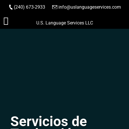
(240) 673-2933
|
info@uslanguageservices.com
HACER PEDIDO
Saltar
U.S. Language Services LLC
al
contenido
Servicios de