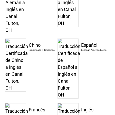
Chino
Español
Simplificado & Tradicional
España y América Latina
Francés
Inglés