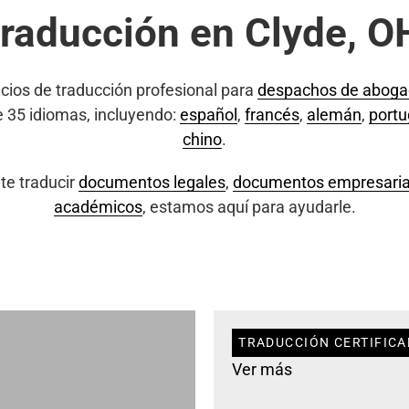
traducción en Clyde, O
cios de traducción profesional para
despachos de abog
e 35 idiomas, incluyendo:
español
,
francés
,
alemán
,
port
chino
.
te traducir
documentos legales
,
documentos empresaria
académicos
, estamos aquí para ayudarle.
TRADUCCIÓN CERTIFICA
Ver más