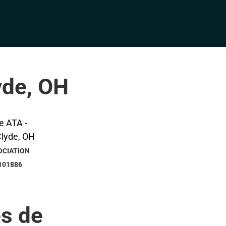
yde, OH
OCIATION
101886
s de