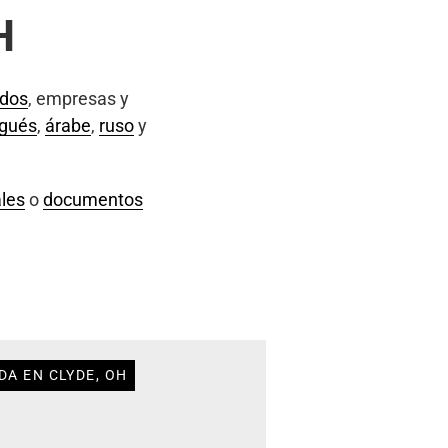
H
ados
, empresas y
ugués
,
árabe
,
ruso
y
les
o
documentos
DA EN CLYDE, OH