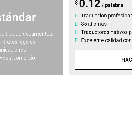
0.12
$
/ palabra
stándar
Traducción profesiona
35 idiomas
Traductores nativos p
odo tipo de documentos.
Excelente calidad con
ontratos legales,
nicaciones
 web y comercio
HAC