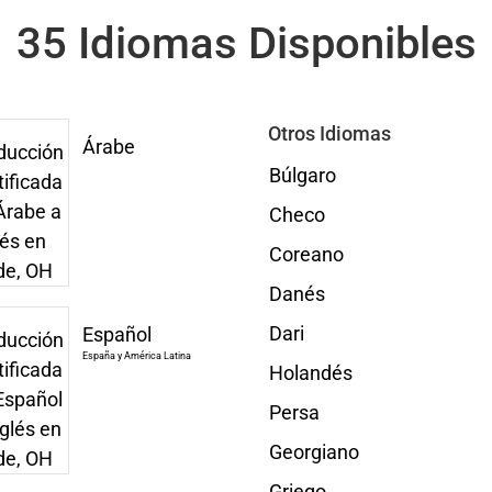
35 Idiomas Disponibles
Otros Idiomas
Árabe
Búlgaro
Checo
Coreano
Danés
Dari
Español
España y América Latina
Holandés
Persa
Georgiano
Griego