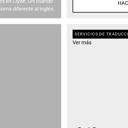
es en Clyde, OH cuando
HAC
ioma diferente al inglés.
SERVICIOS DE TRADUCCI
Ver más