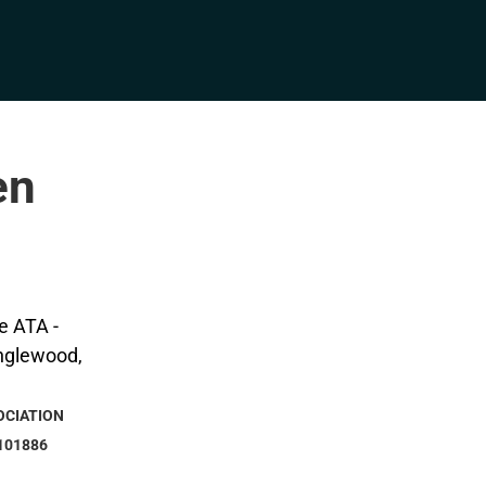
en
OCIATION
101886