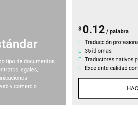
0.12
$
/ palabra
stándar
Traducción profesiona
35 idiomas
Traductores nativos p
odo tipo de documentos.
Excelente calidad con
ontratos legales,
nicaciones
 web y comercio
HAC