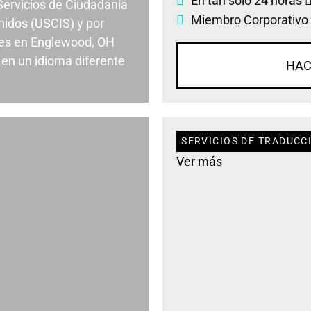
En tan solo 24 horas
 Servicios de Ciudadanía
Miembro Corporativo
nidos (USCIS) y por
es en Englewood, OH
en un idioma diferente
HAC
SERVICIOS DE TRADUCC
Ver más