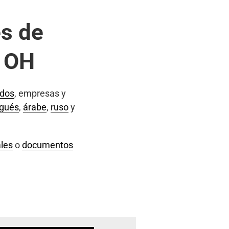
s de
, OH
ados
, empresas y
ugués
,
árabe
,
ruso
y
les
o
documentos