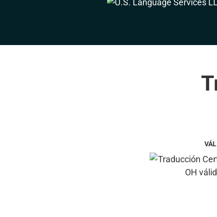
T
VÁL