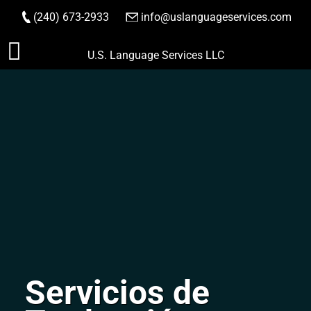
(240) 673-2933
|
info@uslanguageservices.com
HACER PEDIDO
Saltar
U.S. Language Services LLC
al
contenido
Servicios de