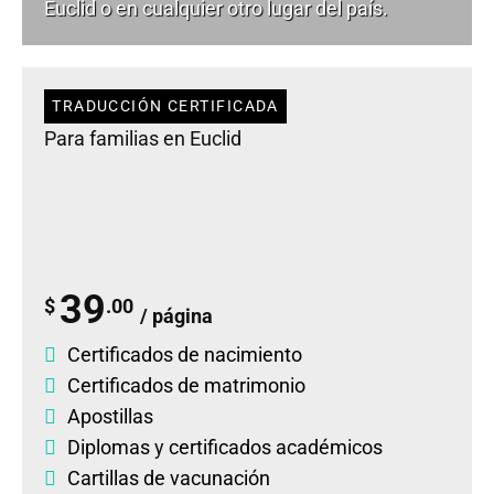
Euclid o en cualquier otro lugar del país.
TRADUCCIÓN CERTIFICADA
Para familias en Euclid
39
$
.00
/ página
Certificados de nacimiento
Certificados de matrimonio
Apostillas
Diplomas
y
certificados académicos
Cartillas de vacunación