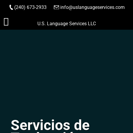
(240) 673-2933
|
info@uslanguageservices.com
HACER PEDIDO
Saltar
U.S. Language Services LLC
al
contenido
Servicios de