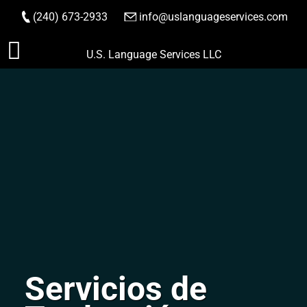
(240) 673-2933
|
info@uslanguageservices.com
HACER PEDIDO
Saltar
U.S. Language Services LLC
al
contenido
Servicios de