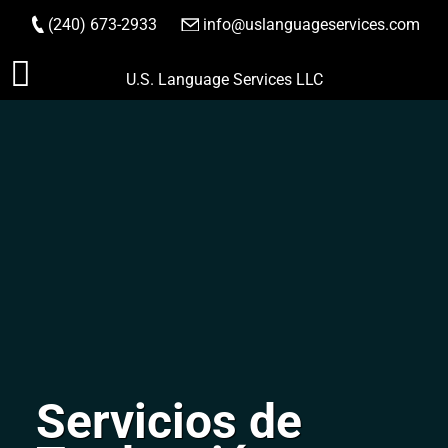
(240) 673-2933
|
info@uslanguageservices.com
HACER PEDIDO
Saltar
U.S. Language Services LLC
al
contenido
Servicios de