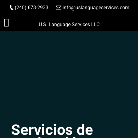
(240) 673-2933
|
info@uslanguageservices.com
HACER PEDIDO
Saltar
U.S. Language Services LLC
al
contenido
Servicios de