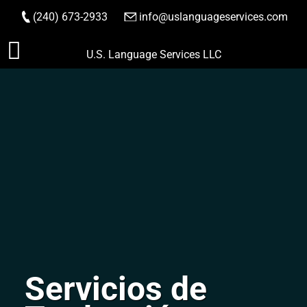
(240) 673-2933
|
info@uslanguageservices.com
HACER PEDIDO
Saltar
U.S. Language Services LLC
al
contenido
Servicios de